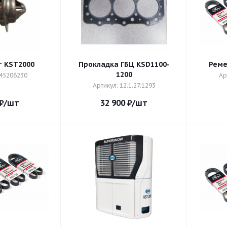
 KST2000
Прокладка ГБЦ KSD1100-
Реме
1200
145206230
Ар
Артикул: 12.1.27.1293
₽
/шт
32 900
₽
/шт