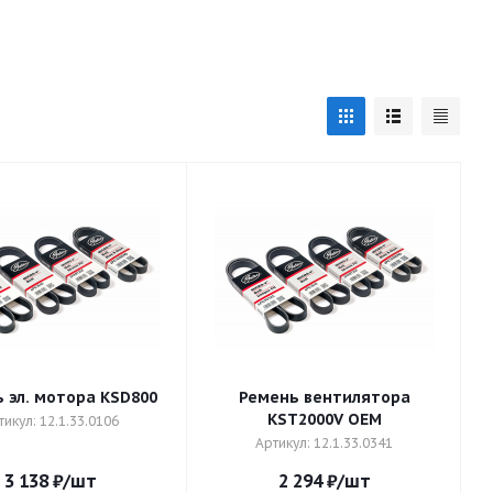
 эл. мотора KSD800
Ремень вентилятора
KST2000V OEM
тикул: 12.1.33.0106
Артикул: 12.1.33.0341
3 138
₽
/шт
2 294
₽
/шт