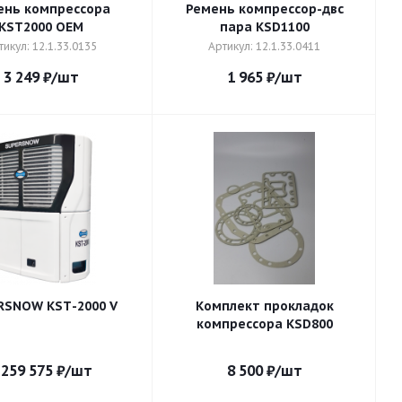
ень компрессора
Ремень компрессор-двс
KST2000 OEM
пара KSD1100
тикул: 12.1.33.0135
Артикул: 12.1.33.0411
3 249
₽
/шт
1 965
₽
/шт
RSNOW KSТ-2000 V
Комплект прокладок
компрессора KSD800
 259 575
₽
/шт
8 500
₽
/шт