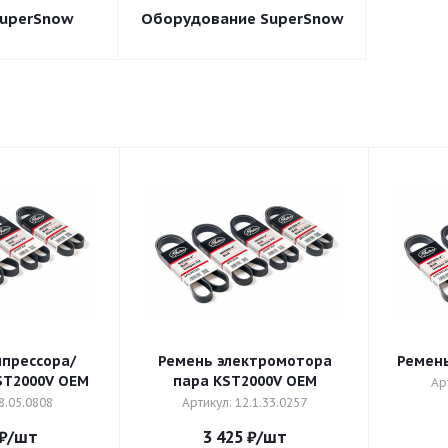
SuperSnow
Оборудование SuperSnow
прессора/
Ремень электромотора
Ремень
ST2000V OEM
пара KST2000V OEM
Ар
8.05.0808
Артикул: 12.1.33.0257
₽
/шт
3 425
₽
/шт