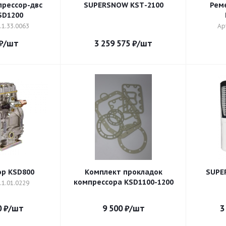
рессор-двс
SUPERSNOW KSТ-2100
Рем
SD1200
.1.33.0063
Ар
₽
/шт
3 259 575
₽
/шт
р KSD800
Комплект прокладок
SUPE
компрессора KSD1100-1200
.1.01.0229
0
₽
/шт
9 500
₽
/шт
3