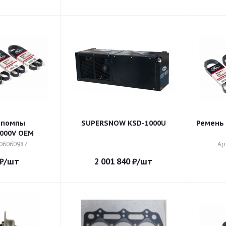
 помпы
SUPERSNOW KSD-1000U
Ремень 
000V OEM
006060987
Ар
₽
/шт
2 001 840
₽
/шт