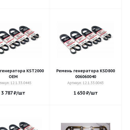
генератора KST2000
Ремень генератора KSD800
OEM
006060040
тикул: 12.1.33.0445
Артикул: 12.1.33.0043
3 787
₽
/шт
1 650
₽
/шт