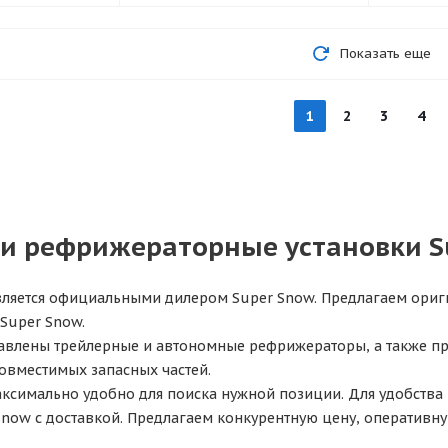
Показать еще
1
2
3
4
 и рефрижераторные установки S
ляется официальными дилером Super Snow. Предлагаем ориги
Super Snow.
тавлены трейлерные и автономные рефрижераторы, а также п
овместимых запасных частей.
аксимально удобно для поиска нужной позиции. Для удобства 
 Snow с доставкой. Предлагаем конкурентную цену, оператив