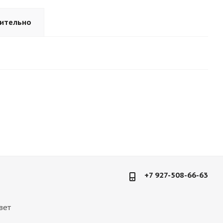
ительно
+7 927-508-66-63
вет