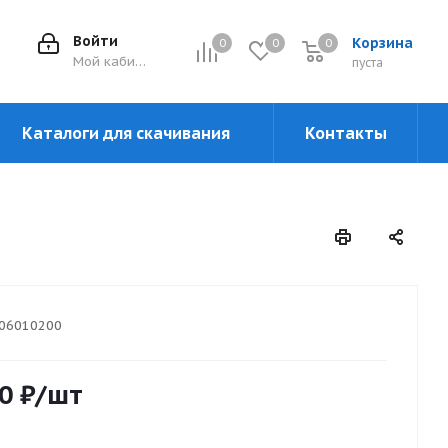
Войти
Корзина
0
0
0
0
Мой кабинет
пуста
Каталоги для скачивания
Контакты
06010200
0
₽
/шт