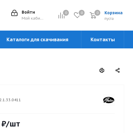
Войти
Корзина
0
0
0
0
Мой кабинет
пуста
Каталоги для скачивания
Контакты
2.1.33.0411
₽
/шт