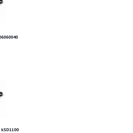
06060040
 kSD1100