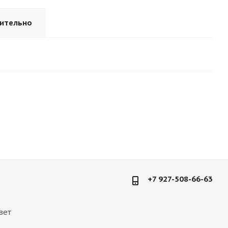
ительно
+7 927-508-66-63
вет