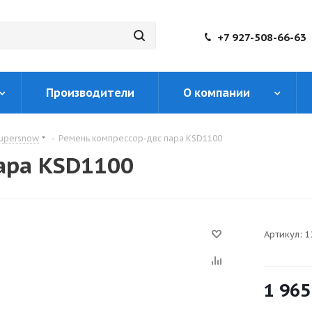
+7 927-508-66-63
Производители
О компании
upersnow
-
Ремень компрессор-двс пара KSD1100
ара KSD1100
Артикул:
1
1 965