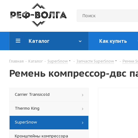
Каталог
Как купить
Главная
-
Каталог
-
SuperSnow
-
Запчасти SuperSnow
-
Ремни S
Ремень компрессор-двс п
Carrier Transicold
Thermo King
SuperSnow
Кронштейны компрессора