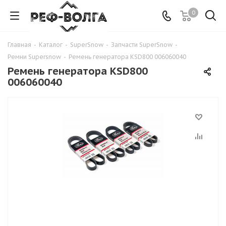
0
Главная
-
Каталог
-
SuperSnow
-
Запчасти SuperSnow
-
Ремни Supersnow
-
Ремень генератора KSD800 006060040
Ремень генератора KSD800
006060040