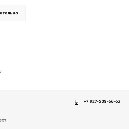
ительно
V
+7 927-508-66-63
вет