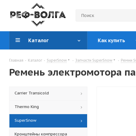
Каталог
Как купить
Главная
-
Каталог
-
SuperSnow
-
Запчасти SuperSnow
-
Ремни S
Ремень электромотора п
Carrier Transicold
Thermo King
SuperSnow
Кронштейны компрессора