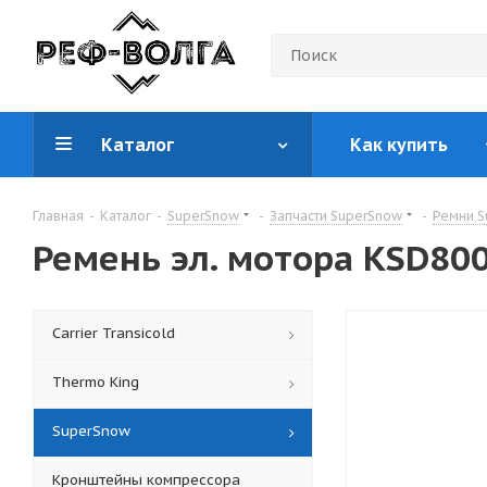
Каталог
Как купить
Главная
-
Каталог
-
SuperSnow
-
Запчасти SuperSnow
-
Ремни S
Ремень эл. мотора KSD80
Carrier Transicold
Thermo King
SuperSnow
Кронштейны компрессора