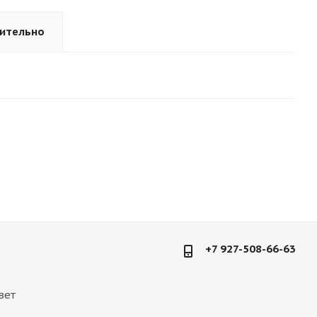
ительно
+7 927-508-66-63
вет