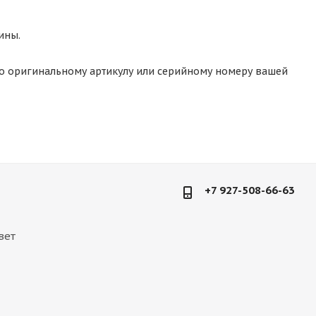
ины.
о оригинальному артикулу или серийному номеру вашей
+7 927-508-66-63
вет