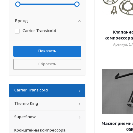
Бренд
Carrier Transicold
Клапанна
компрессора 
Артикул: 1
Сбросить
Carrier Transicold
Thermo King
SuperSnow
Маслоприемник
05K
Кронштейны компрессора