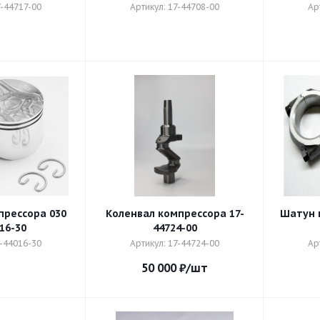
7-44717-00
Артикул: 17-44708-00
Ар
рессора 030
Коленвал компрессора 17-
Шатун 
16-30
44724-00
7-44016-30
Артикул: 17-44724-00
Ар
50 000
₽
/шт