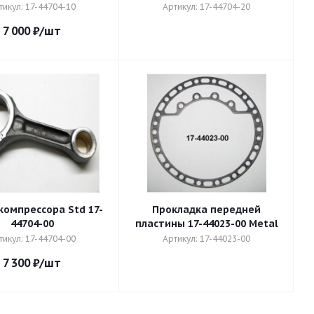
тикул: 17-44704-10
Артикул: 17-44704-20
7 000
₽
/шт
компрессора Std 17-
Прокладка передней
44704-00
пластины 17-44023-00 Metal
тикул: 17-44704-00
Артикул: 17-44023-00
7 300
₽
/шт