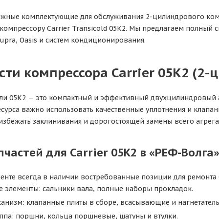
ные комплектующие для обслуживания 2-цилиндрового компр
 компрессору Carrier Transicold 05K2. Мы предлагаем полный
upra, Oasis и систем кондиционирования.
сти компрессора Carrier 05K2 (2
и 05K2 — это компактный и эффективный двухцилиндровый аг
есурса важно использовать качественные уплотнения и клап
избежать заклинивания и дорогостоящей замены всего агрега
пчастей для Carrier 05K2 в «РЕФ-Волга
енте всегда в наличии востребованные позиции для ремонта 
е элементы: сальники вала, полные наборы прокладок.
анизм: клапанные плиты в сборе, всасывающие и нагнетатель
ппа: поршни, кольца поршневые, шатуны и втулки.