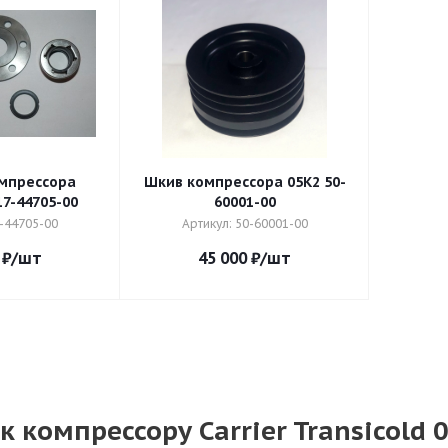
мпрессора
Шкив компрессора 05К2 50-
17-44705-00
60001-00
7-44705-00
Артикул: 50-60001-00
₽
/шт
45 000
₽
/шт
к компрессору Carrier Transicold