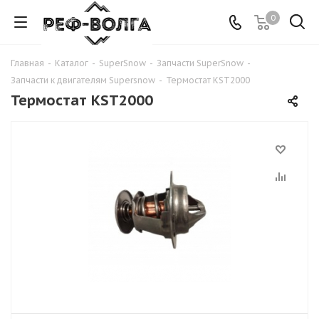
0
Главная
-
Каталог
-
SuperSnow
-
Запчасти SuperSnow
-
Запчасти к двигателям Supersnow
-
Термостат KST2000
Термостат KST2000