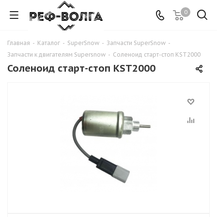
0
Главная
-
Каталог
-
SuperSnow
-
Запчасти SuperSnow
-
Запчасти к двигателям Supersnow
-
Соленоид старт-стоп KST2000
Соленоид старт-стоп KST2000