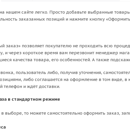
на нашем сайте легко. Просто добавьте выбранные товары 
льность заказанных позиций и нажмите кнопку «Оформить 
й заказ» позволяет покупателю не проходить всю процед
, и через короткое время вам перезвонит менеджер магази
иеся качества товара, его особенностей. А также подскаже
звонка, пользователь либо, получив уточнения, самостояте
зициями, либо соглашается на оформление в том виде, в к
й телефон и ждёт доставки.
аза в стандартном режиме
 в выборе, то можете самостоятельно оформить заказ, зап
еса