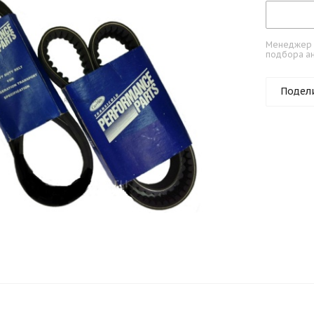
Менеджер к
подбора ан
Подел