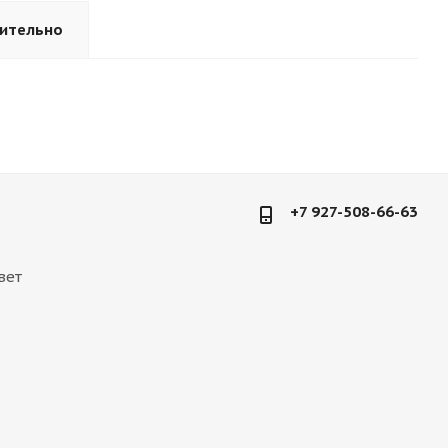
ительно
+7 927-508-66-63
вет