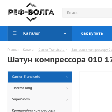
Каталог
Как купить
Главная
-
Каталог
-
Carrier Transicold
-
Запчасти к компрессору Car
Шатун компрессора 010 1
Carrier Transicold
Thermo King
SuperSnow
Кронштейны компрессора