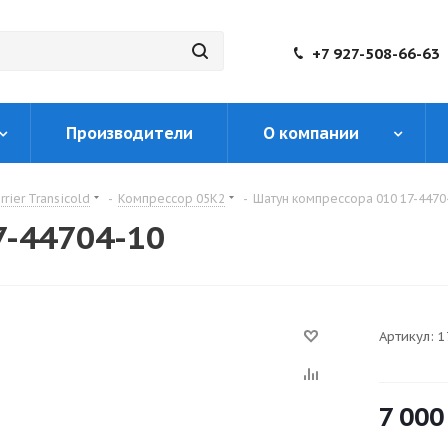
+7 927-508-66-63
Производители
О компании
rier Transicold
-
Компрессор 05K2
-
Шатун компрессора 010 17-4470
7-44704-10
Артикул:
1
7 000