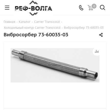
0
Главная
-
Каталог
-
Carrier Transicold
-
Холодильный контур Carrier Transicold
-
Вибросорбер 73-60035-03
Вибросорбер 73-60035-03