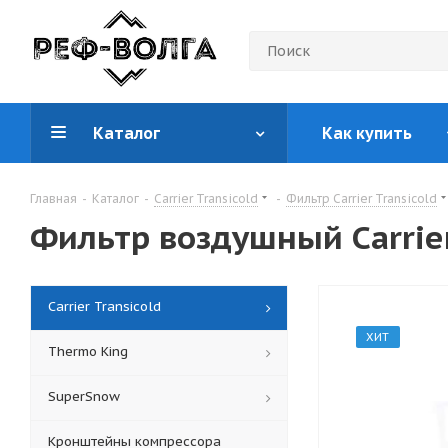
Каталог
Как купить
Главная
-
Каталог
-
Carrier Transicold
-
Фильтр Carrier Transicold
Фильтр воздушный Carrier
Carrier Transicold
ХИТ
Thermo King
SuperSnow
Кронштейны компрессора