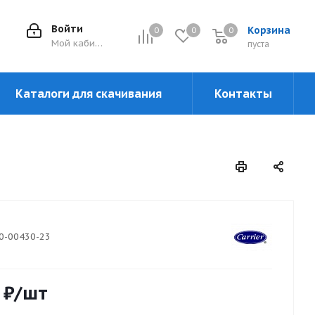
Войти
Корзина
0
0
0
0
Мой кабинет
пуста
Каталоги для скачивания
Контакты
0-00430-23
₽
/шт