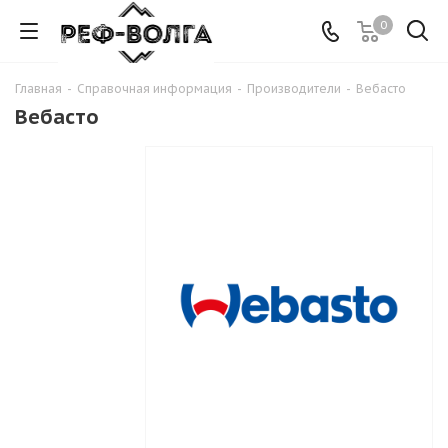
0
Главная
-
Справочная информация
-
Производители
-
Вебасто
Вебасто