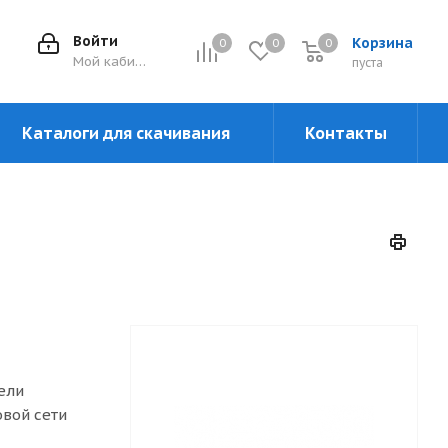
Войти
Корзина
0
0
0
0
Мой кабинет
пуста
Каталоги для скачивания
Контакты
ели
овой сети