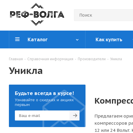
Каталог
Как купить
Главная
-
Справочная информация
-
Производители
-
Уникла
Уникла
Будьте всегда в курсе!
Компресс
Узнавайте о скидках и акциях
первым
Предлагаем ориг
компрессоров ра
12 или 24 Вольт