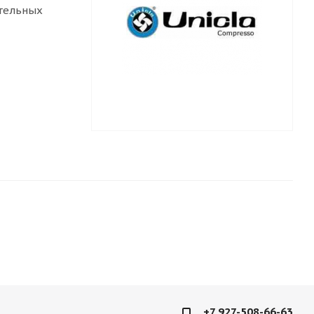
тельных
+7 927-508-66-63