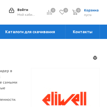
Войти
Корзина
0
0
0
0
Мой кабинет
пуста
Каталоги для скачивания
Контакты
лидер в
х
ые самыми
ные
енности.