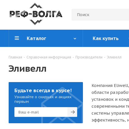
Каталог
Как купить
Главная
-
Справочная информация
-
Производители
-
Эливелл
Эливелл
Компания Eliwell
Будьте всегда в курсе!
области разрабо
Узнавайте о скидках и акциях
установок и кон
первым
современными т
системы управл
эффективность, 