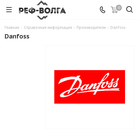
0
Главная
-
Справочная информация
-
Производители
-
Danfoss
Danfoss