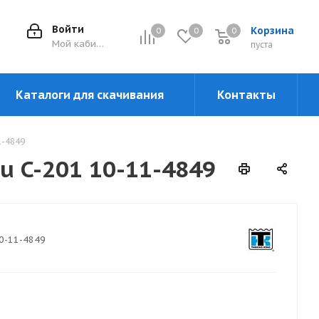
Войти
Корзина
0
0
0
0
Мой кабинет
пуста
Каталоги для скачивания
Контакты
1-4849
zu C-201 10-11-4849
0-11-4849