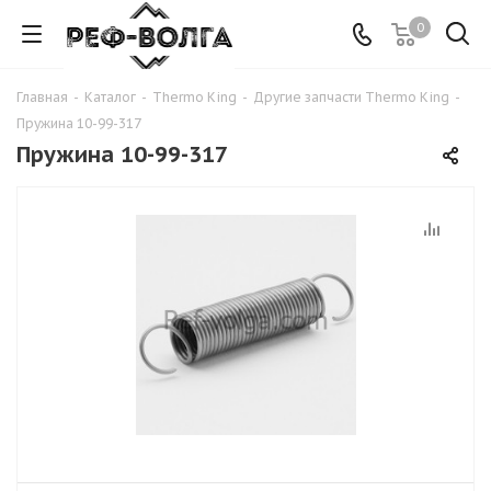
0
Главная
-
Каталог
-
Thermo King
-
Другие запчасти Thermo King
-
Пружина 10-99-317
Пружина 10-99-317