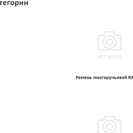
тегории
Ремень многоручьевой R