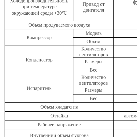
Холодопроизводительность
ф
Привод от
при температуре
двигателя
окружающей среды +30
℃
Объем продуваемого воздуха
Модель
Компрессор
Объем
Количество
вентиляторов
Конденсатор
Размеры
Вес
Количество
вентиляторов
Испаритель
Размеры
Вес
Объем хладагента
Оттайка
автом
Рабочее напряжение
Внутренний объем фургона