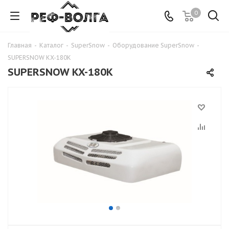
0
Главная
-
Каталог
-
SuperSnow
-
Оборудование SuperSnow
-
SUPERSNOW KX-180K
SUPERSNOW KX-180K