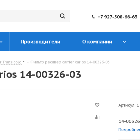
+7 927-508-66-63
Производители
О компании
r Transicold
-
Фильтр ресивер carrier xarios 14-00326-03
rios 14-00326-03
Артикул:
1
14-00326
Подробне