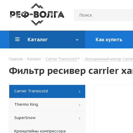
Каталог
Как купить
Главная
-
Каталог
-
Carrier Transicold
-
Холодильный контур Carrie
Фильтр ресивер carrier xa
Carrier Transicold
Thermo King
SuperSnow
Кронштейны компрессора