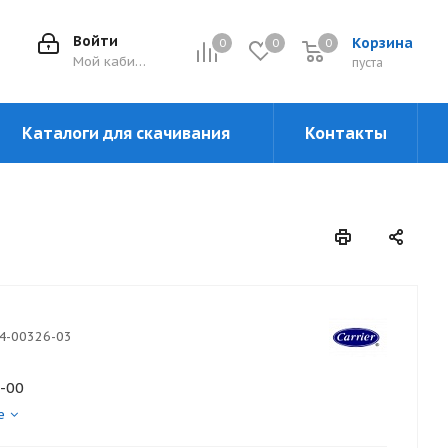
Войти
Корзина
0
0
0
0
Мой кабинет
пуста
Каталоги для скачивания
Контакты
4-00326-03
-00
е