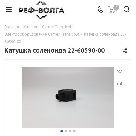
0
Главная
-
Каталог
-
Carrier Transicold
-
Электрооборудование Carrier Transicold
-
Катушка соленоида 22-
60590-00
Катушка соленоида 22-60590-00