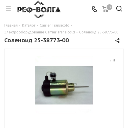
0
Главная
-
Каталог
-
Carrier Transicold
-
Электрооборудование Carrier Transicold
-
Соленоид 25-38773-00
Соленоид 25-38773-00