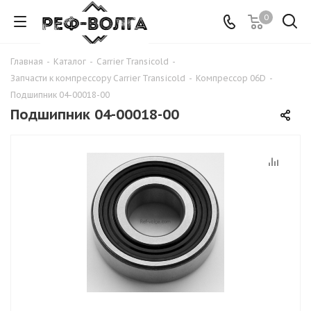
0
Главная
-
Каталог
-
Carrier Transicold
-
Запчасти к компрессору Carrier Transicold
-
Компрессор 06D
-
Подшипник 04-00018-00
Подшипник 04-00018-00