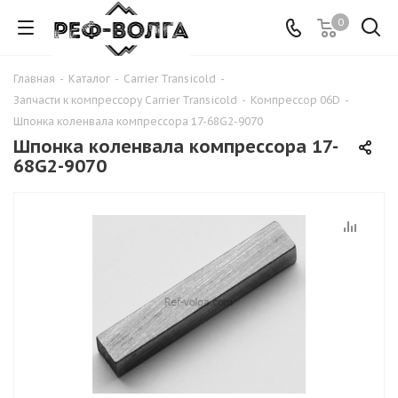
0
Главная
-
Каталог
-
Carrier Transicold
-
Запчасти к компрессору Carrier Transicold
-
Компрессор 06D
-
Шпонка коленвала компрессора 17-68G2-9070
Шпонка коленвала компрессора 17-
68G2-9070