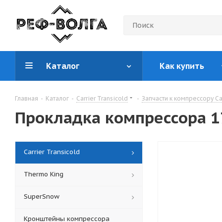
Каталог
Как купить
Главная
-
Каталог
-
Carrier Transicold
-
Запчасти к компрессору Car
Прокладка компрессора 1
Carrier Transicold
Thermo King
SuperSnow
Кронштейны компрессора