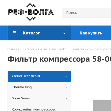
Каталог
Как купить
Главная
-
Каталог
-
Carrier Transicold
-
Запчасти к компрессору Car
Фильтр компрессора 58-0
Carrier Transicold
Thermo King
SuperSnow
Кронштейны компрессора