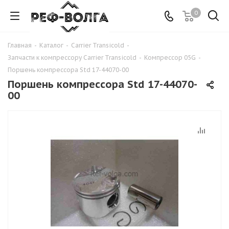
0
Главная
-
Каталог
-
Carrier Transicold
-
Запчасти к компрессору Carrier Transicold
-
Компрессор 05G
-
Поршень компрессора Std 17-44070-00
Поршень компрессора Std 17-44070-
00