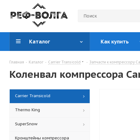
Каталог
Как купить
Главная
-
Каталог
-
Carrier Transicold
-
Запчасти к компрессору Car
Коленвал компрессора Car
Carrier Transicold
Thermo King
SuperSnow
Кронштейны компрессора