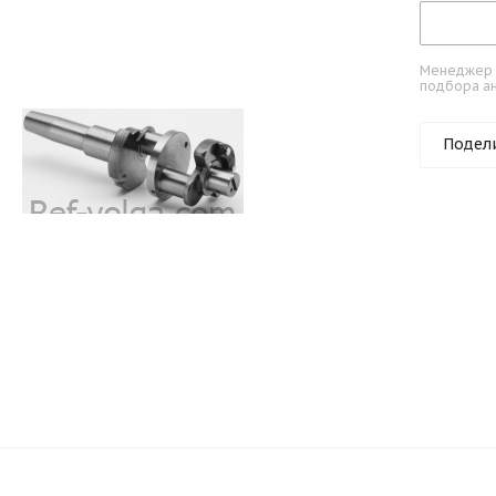
Менеджер к
подбора ан
Подел