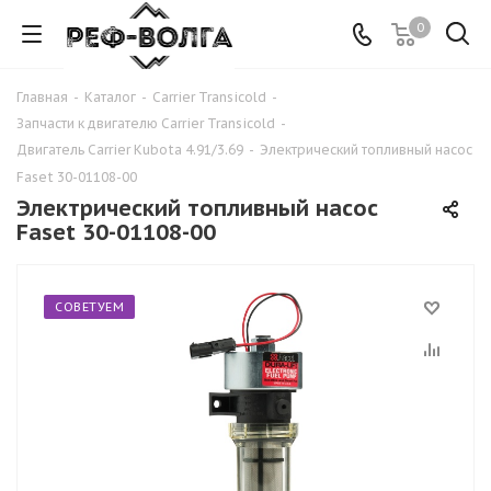
0
Главная
-
Каталог
-
Carrier Transicold
-
Запчасти к двигателю Carrier Transicold
-
Двигатель Carrier Kubota 4.91/3.69
-
Электрический топливный насос
Faset 30-01108-00
Электрический топливный насос
Faset 30-01108-00
СОВЕТУЕМ