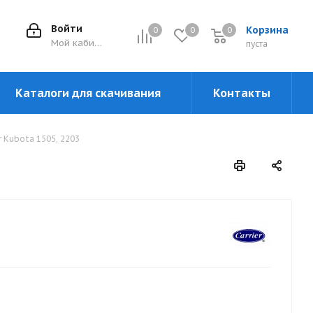
Войти
Корзина
0
0
0
0
Мой кабинет
пуста
Каталоги для скачивания
Контакты
r Kubota 1505, 2203