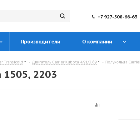
+7 927-508-66-63
Производители
О компании
er Transicold
-
Двигатель Carrier Kubota 4.91/3.69
-
Полукольца Carrie
 1505, 2203