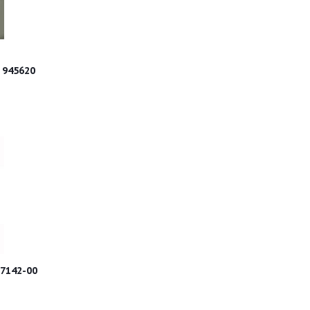
ые 0.4 mm 945620
7142-00