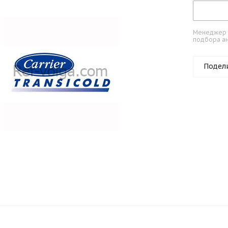
Менеджер к
подбора ан
Подел