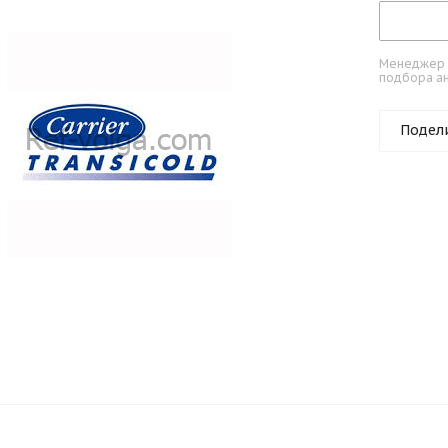
Менеджер к
подбора ан
Подел