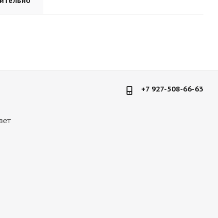
ительно
+7 927-508-66-63
вет