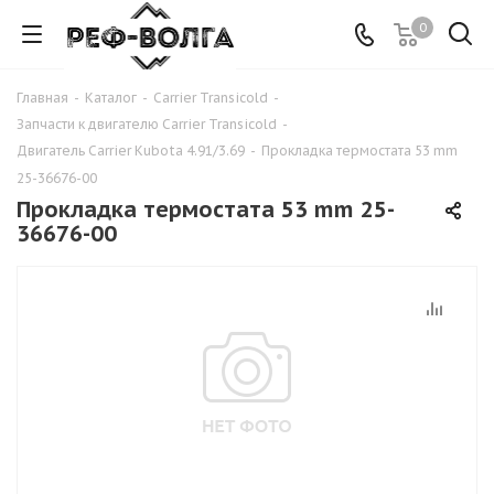
0
Главная
-
Каталог
-
Carrier Transicold
-
Запчасти к двигателю Carrier Transicold
-
Двигатель Carrier Kubota 4.91/3.69
-
Прокладка термостата 53 mm
25-36676-00
Прокладка термостата 53 mm 25-
36676-00