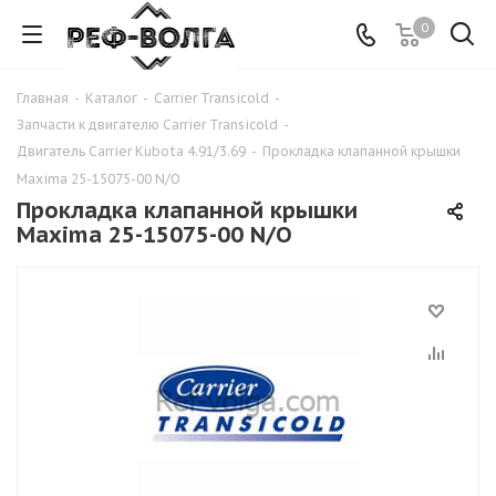
0
Главная
-
Каталог
-
Carrier Transicold
-
Запчасти к двигателю Carrier Transicold
-
Двигатель Carrier Kubota 4.91/3.69
-
Прокладка клапанной крышки
Maxima 25-15075-00 N/O
Прокладка клапанной крышки
Maxima 25-15075-00 N/O