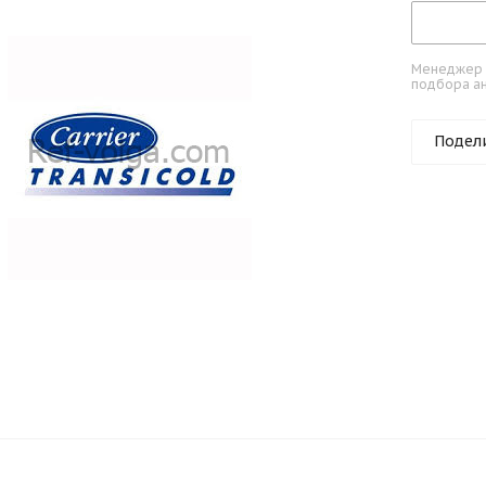
Менеджер к
подбора ан
Подел