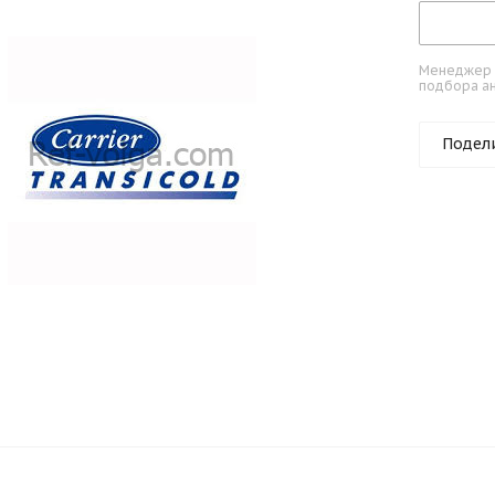
Менеджер к
подбора ан
Подел