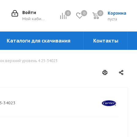
Войти
Корзина
0
0
0
0
Мой кабинет
пуста
Каталоги для скачивания
Контакты
ок верхний уровень 4 25-34023
5-34023