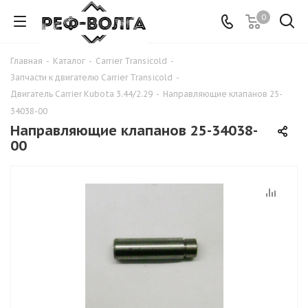
0
Главная
-
Каталог
-
Carrier Transicold
-
Запчасти к двигателю Carrier Transicold
-
Двигатель Carrier Kubota 3.44/2.29
-
Направляющие клапанов 25-
34038-00
Направляющие клапанов 25-34038-
00