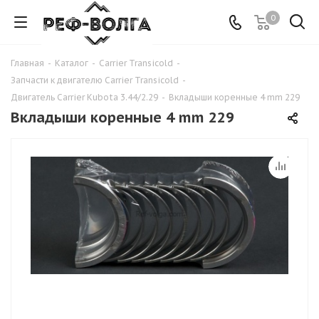
0
Главная
-
Каталог
-
Carrier Transicold
-
Запчасти к двигателю Carrier Transicold
-
Двигатель Carrier Kubota 3.44/2.29
-
Вкладыши коренные 4 mm 229
Вкладыши коренные 4 mm 229