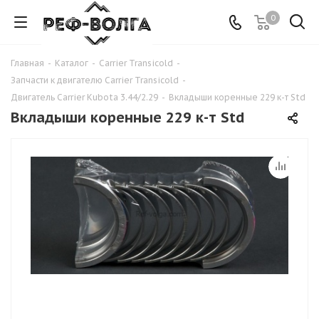
0
Главная
-
Каталог
-
Carrier Transicold
-
Запчасти к двигателю Carrier Transicold
-
Двигатель Carrier Kubota 3.44/2.29
-
Вкладыши коренные 229 к-т Std
Вкладыши коренные 229 к-т Std