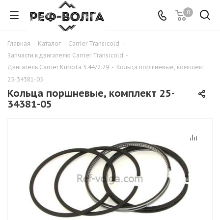
0
Главная
-
Каталог
-
Carrier Transicold
-
Запчасти к двигателю Carrier Transicold
-
Двигатель Carrier Kubota 3.44/2.29
-
Кольца поршневые, комплект
25-34381-05
Кольца поршневые, комплект 25-
34381-05