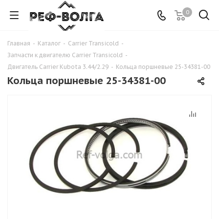
0
Главная
-
Каталог
-
Carrier Transicold
-
Запчасти к двигателю Carrier Transicold
-
Двигатель Carrier Kubota 3.44/2.29
-
Кольца поршневые 25-34381-00
Кольца поршневые 25-34381-00