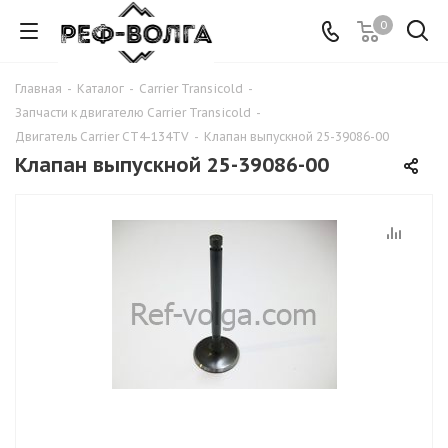
0
Главная
-
Каталог
-
Carrier Transicold
-
Запчасти к двигателю Carrier Transicold
-
Двигатель Carrier CT4-134TV
-
Клапан выпускной 25-39086-00
Клапан выпускной 25-39086-00