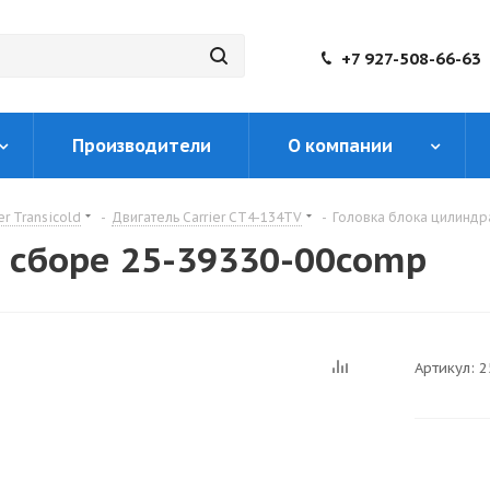
+7 927-508-66-63
Производители
О компании
er Transicold
-
Двигатель Carrier CT4-134TV
-
Головка блока цилиндр
в сборе 25-39330-00comp
Артикул:
2