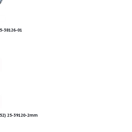
ников 2 mm 25-38126-01
Вкладыш втулка коренной Вектор 0.2 (52) 25-39120-2mm