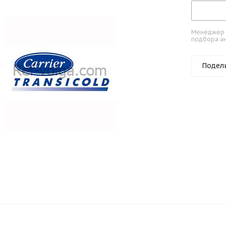
Менеджер к
подбора ан
Подел