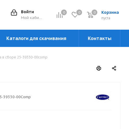
Войти
Корзина
0
0
0
0
Мой кабинет
пуста
Каталоги для скачивания
Контакты
а в сборе 25-39330-00comp
5-39330-00Comp