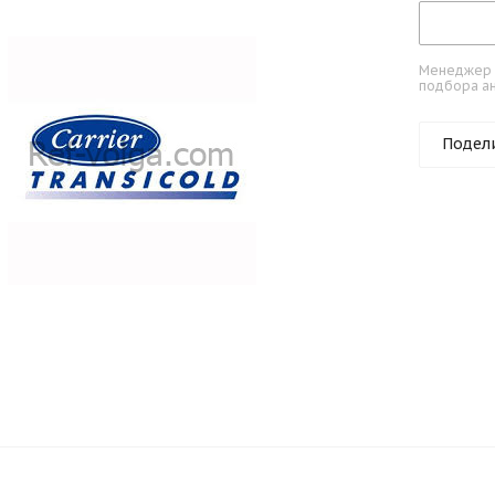
Менеджер к
подбора ан
Подел