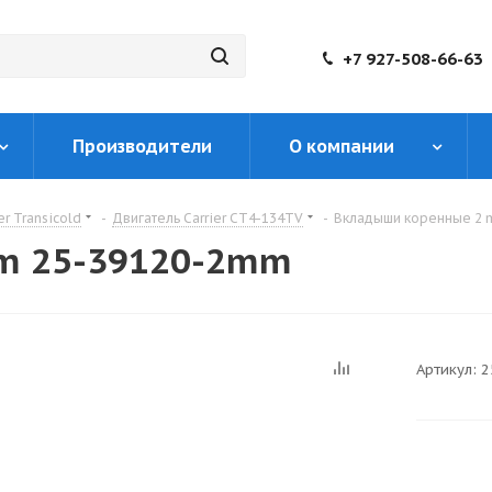
+7 927-508-66-63
Производители
О компании
er Transicold
-
Двигатель Carrier CT4-134TV
-
Вкладыши коренные 2 
m 25-39120-2mm
Артикул:
2