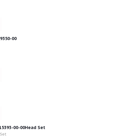
9350-00
 прокладок двигателя, верх 25-15393-00-00Head Set
 Set