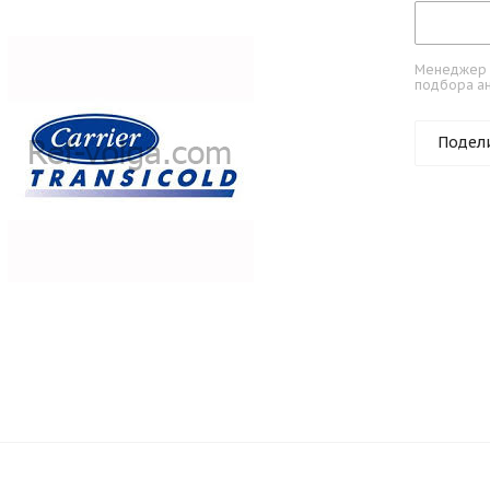
Менеджер к
подбора ан
Подел