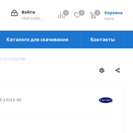
Войти
Корзина
0
0
0
0
Мой кабинет
пуста
Каталоги для скачивания
Контакты
а 25-15213-00
5-15213-00