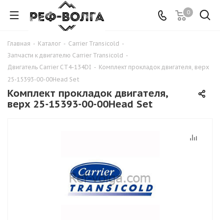
0
Главная
-
Каталог
-
Carrier Transicold
-
Запчасти к двигателю Carrier Transicold
-
Двигатель Carrier CT4-134DI
-
Комплект прокладок двигателя, верх
25-15393-00-00Head Set
Комплект прокладок двигателя,
верх 25-15393-00-00Head Set