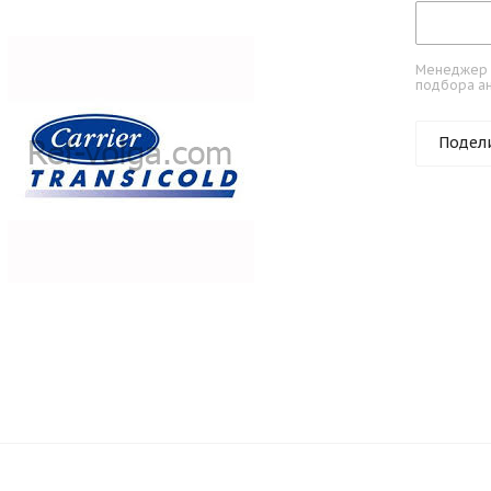
Менеджер к
подбора ан
Подел