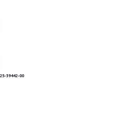
Комплект поршневых колец Std 25-39442-00