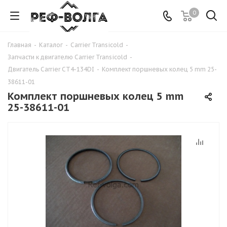
0
Главная
-
Каталог
-
Carrier Transicold
-
Запчасти к двигателю Carrier Transicold
-
Двигатель Carrier CT4-134DI
-
Комплект поршневых колец 5 mm 25-
38611-01
Комплект поршневых колец 5 mm
25-38611-01