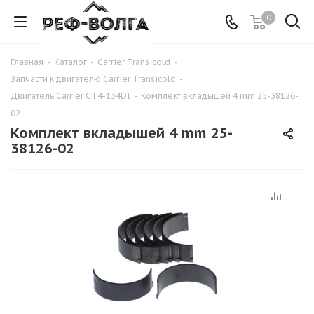
0
Главная
-
Каталог
-
Carrier Transicold
-
Запчасти к двигателю Carrier Transicold
-
Двигатель Carrier CT4-134DI
-
Комплект вкладышей 4 mm 25-38126-
02
Комплект вкладышей 4 mm 25-
38126-02